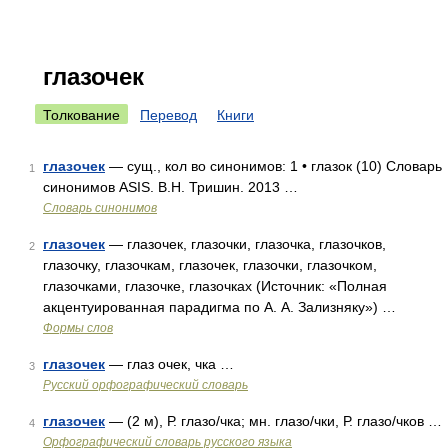
глазочек
Толкование
Перевод
Книги
глазочек
— сущ., кол во синонимов: 1 • глазок (10) Словарь
1
синонимов ASIS. В.Н. Тришин. 2013 …
Словарь синонимов
глазочек
— глазочек, глазочки, глазочка, глазочков,
2
глазочку, глазочкам, глазочек, глазочки, глазочком,
глазочками, глазочке, глазочках (Источник: «Полная
акцентуированная парадигма по А. А. Зализняку») …
Формы слов
глазочек
— глаз очек, чка …
3
Русский орфографический словарь
глазочек
— (2 м), Р. глазо/чка; мн. глазо/чки, Р. глазо/чков …
4
Орфографический словарь русского языка