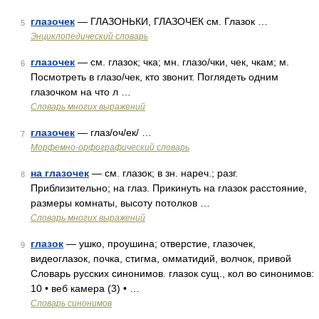
глазочек
— ГЛАЗОНЬКИ, ГЛАЗОЧЕК см. Глазок …
5
Энциклопедический словарь
глазочек
— см. глазок; чка; мн. глазо/чки, чек, чкам; м.
6
Посмотреть в глазо/чек, кто звонит. Поглядеть одним
глазочком на что л …
Словарь многих выражений
глазочек
— глаз/оч/ек/ …
7
Морфемно-орфографический словарь
на глазочек
— см. глазок; в зн. нареч.; разг.
8
Приблизительно; на глаз. Прикинуть на глазок расстояние,
размеры комнаты, высоту потолков …
Словарь многих выражений
глазок
— ушко, проушина; отверстие, глазочек,
9
видеоглазок, почка, стигма, омматидий, волчок, привой
Словарь русских синонимов. глазок сущ., кол во синонимов:
10 • веб камера (3) • …
Словарь синонимов