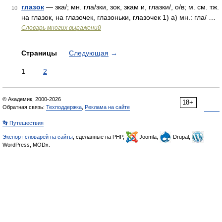
глазок
— зка/; мн. гла/зки, зок, зкам и, глазки/, о/в; м. см. тж.
10
на глазок, на глазочек, глазоньки, глазочек 1) а) мн.: гла/ …
Словарь многих выражений
Страницы
Следующая
→
1
2
© Академик, 2000-2026
18+
Обратная связь:
Техподдержка
,
Реклама на сайте
👣 Путешествия
Экспорт словарей на сайты
, сделанные на PHP,
Joomla,
Drupal,
WordPress, MODx.